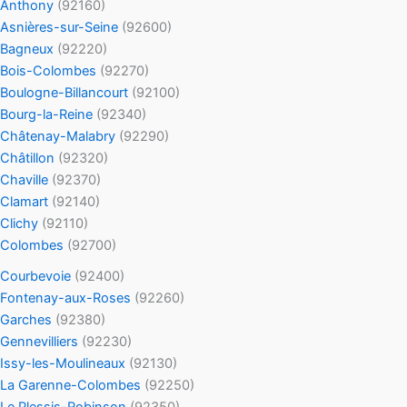
Anthony
(92160)
Asnières-sur-Seine
(92600)
Bagneux
(92220)
Bois-Colombes
(92270)
Boulogne-Billancourt
(92100)
Bourg-la-Reine
(92340)
Châtenay-Malabry
(92290)
Châtillon
(92320)
Chaville
(92370)
Clamart
(92140)
Clichy
(92110)
Colombes
(92700)
Courbevoie
(92400)
Fontenay-aux-Roses
(92260)
Garches
(92380)
Gennevilliers
(92230)
Issy-les-Moulineaux
(92130)
La Garenne-Colombes
(92250)