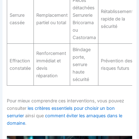
Pièces
détachées
Rétablissement
Serrure
Remplacement
Serrurerie
rapide de la
cassée
partiel ou total
Bricorama
sécurité
ou
Castorama
Blindage
Renforcement
porte,
Effraction
immédiat et
Prévention des
serrure
constatée
devis
risques futurs
haute
réparation
sécurité
Pour mieux comprendre ces interventions, vous pouvez
consulter
les critères essentiels pour choisir un bon
serrurier
ainsi que
comment éviter les arnaques dans le
domaine
.