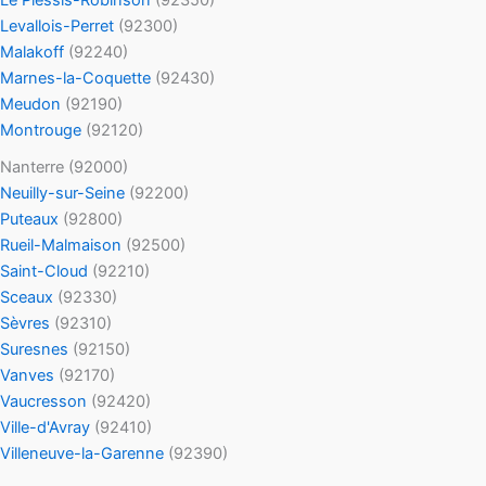
Le Plessis-Robinson
(92350)
Levallois-Perret
(92300)
Malakoff
(92240)
Marnes-la-Coquette
(92430)
Meudon
(92190)
Montrouge
(92120)
Nanterre (92000)
Neuilly-sur-Seine
(92200)
Puteaux
(92800)
Rueil-Malmaison
(92500)
Saint-Cloud
(92210)
Sceaux
(92330)
Sèvres
(92310)
Suresnes
(92150)
Vanves
(92170)
Vaucresson
(92420)
Ville-d'Avray
(92410)
Villeneuve-la-Garenne
(92390)