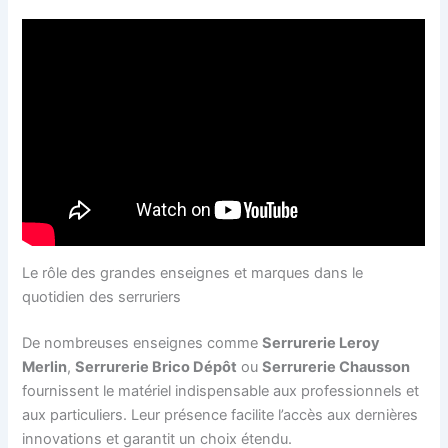
Le rôle des grandes enseignes et marques dans le
quotidien des serruriers
De nombreuses enseignes comme
Serrurerie Leroy
Merlin
,
Serrurerie Brico Dépôt
ou
Serrurerie Chausson
fournissent le matériel indispensable aux professionnels et
aux particuliers. Leur présence facilite l’accès aux dernières
innovations et garantit un choix étendu.