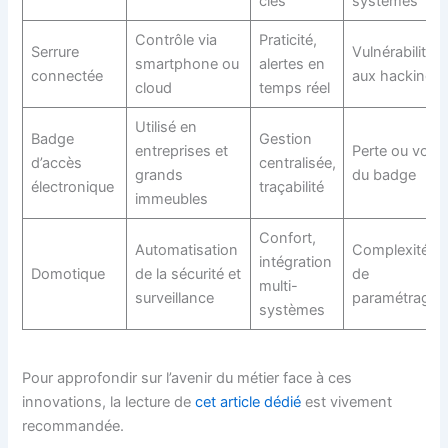
clés
systèmes
Contrôle via
Praticité,
Serrure
Vulnérabilité
smartphone ou
alertes en
connectée
aux hacking
cloud
temps réel
Utilisé en
Badge
Gestion
entreprises et
Perte ou vol
d’accès
centralisée,
grands
du badge
électronique
traçabilité
immeubles
Confort,
Automatisation
Complexité
intégration
Domotique
de la sécurité et
de
multi-
surveillance
paramétrage
systèmes
Pour approfondir sur l’avenir du métier face à ces
innovations, la lecture de
cet article dédié
est vivement
recommandée.