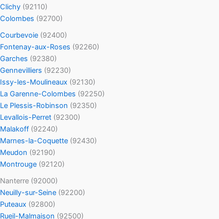
Clichy
(92110)
Colombes
(92700)
Courbevoie
(92400)
Fontenay-aux-Roses
(92260)
Garches
(92380)
Gennevilliers
(92230)
Issy-les-Moulineaux
(92130)
La Garenne-Colombes
(92250)
Le Plessis-Robinson
(92350)
Levallois-Perret
(92300)
Malakoff
(92240)
Marnes-la-Coquette
(92430)
Meudon
(92190)
Montrouge
(92120)
Nanterre (92000)
Neuilly-sur-Seine
(92200)
Puteaux
(92800)
Rueil-Malmaison
(92500)