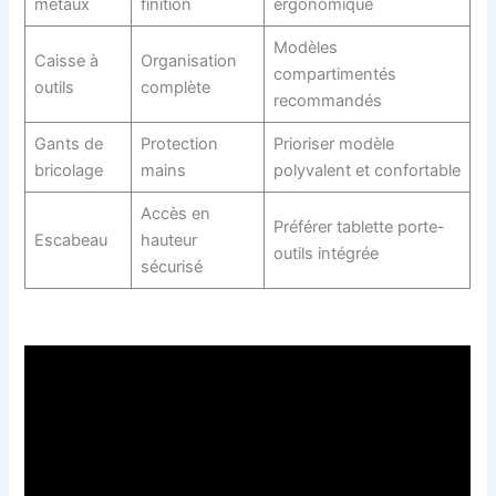
métaux
finition
ergonomique
Modèles
Caisse à
Organisation
compartimentés
outils
complète
recommandés
Gants de
Protection
Prioriser modèle
bricolage
mains
polyvalent et confortable
Accès en
Préférer tablette porte-
Escabeau
hauteur
outils intégrée
sécurisé