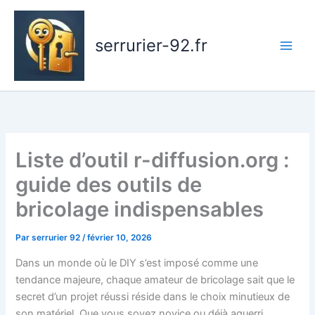
Aller
au
serrurier-92.fr
contenu
Liste d’outil r-diffusion.org :
guide des outils de
bricolage indispensables
Par
serrurier 92
/
février 10, 2026
Dans un monde où le DIY s’est imposé comme une
tendance majeure, chaque amateur de bricolage sait que le
secret d’un projet réussi réside dans le choix minutieux de
son matériel. Que vous soyez novice ou déjà aguerri,