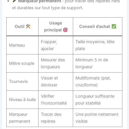
Marqueur permanent
: pour tracer des repères nets
et durables sur tout type de support.
Usage
Outil
Conseil d’achat
principal
Frapper,
Taille moyenne, tête
Marteau
ajuster
plate
Mesurer des
Minimum 5 m de
Mètre souple
longueurs
longueur
Visser et
Multiformats (plat,
Tournevis
dévisser
cruciforme)
Vérifier
Longueur suffisante
Niveau à bulle
l’horizontalité
pour stabilité
Marqueur
Tracer des
Une pointe nettement
permanent
repères
visible