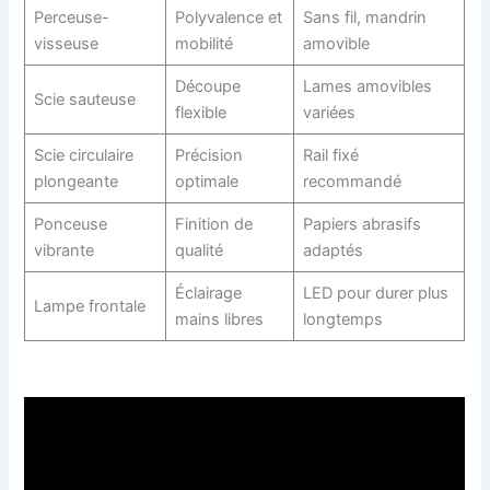
Perceuse-
Polyvalence et
Sans fil, mandrin
visseuse
mobilité
amovible
Découpe
Lames amovibles
Scie sauteuse
flexible
variées
Scie circulaire
Précision
Rail fixé
plongeante
optimale
recommandé
Ponceuse
Finition de
Papiers abrasifs
vibrante
qualité
adaptés
Éclairage
LED pour durer plus
Lampe frontale
mains libres
longtemps