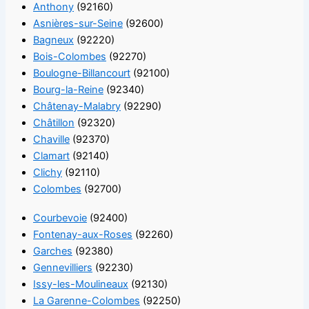
Anthony
(92160)
Asnières-sur-Seine
(92600)
Bagneux
(92220)
Bois-Colombes
(92270)
Boulogne-Billancourt
(92100)
Bourg-la-Reine
(92340)
Châtenay-Malabry
(92290)
Châtillon
(92320)
Chaville
(92370)
Clamart
(92140)
Clichy
(92110)
Colombes
(92700)
Courbevoie
(92400)
Fontenay-aux-Roses
(92260)
Garches
(92380)
Gennevilliers
(92230)
Issy-les-Moulineaux
(92130)
La Garenne-Colombes
(92250)