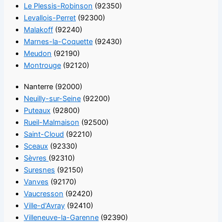
Le Plessis-Robinson
(92350)
Levallois-Perret
(92300)
Malakoff
(92240)
Marnes-la-Coquette
(92430)
Meudon
(92190)
Montrouge
(92120)
Nanterre (92000)
Neuilly-sur-Seine
(92200)
Puteaux
(92800)
Rueil-Malmaison
(92500)
Saint-Cloud
(92210)
Sceaux
(92330)
Sèvres
(92310)
Suresnes
(92150)
Vanves
(92170)
Vaucresson
(92420)
Ville-d'Avray
(92410)
Villeneuve-la-Garenne
(92390)