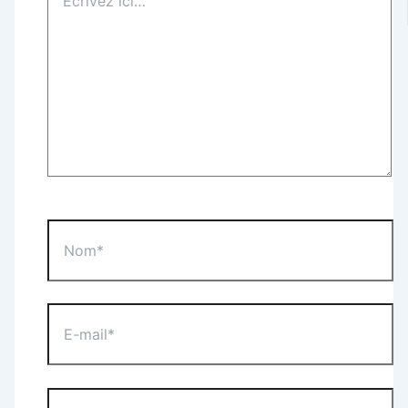
ici…
Nom*
E-
mail*
Site