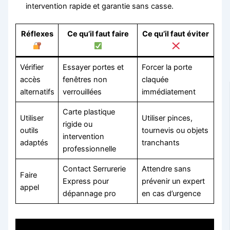
intervention rapide et garantie sans casse.
Réflexes
Ce qu’il faut faire
Ce qu’il faut éviter
Vérifier
Essayer portes et
Forcer la porte
accès
fenêtres non
claquée
alternatifs
verrouillées
immédiatement
Carte plastique
Utiliser
Utiliser pinces,
rigide ou
outils
tournevis ou objets
intervention
adaptés
tranchants
professionnelle
Contact Serrurerie
Attendre sans
Faire
Express pour
prévenir un expert
appel
dépannage pro
en cas d’urgence