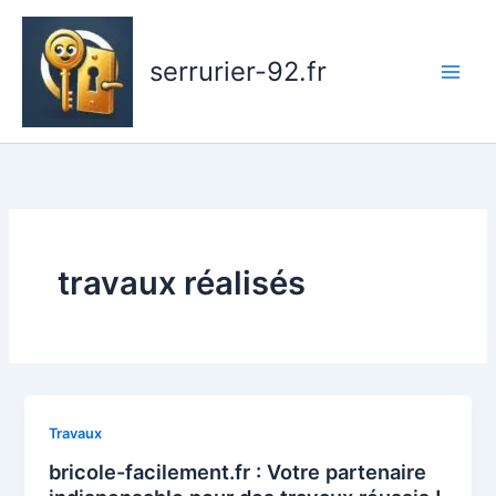
Aller
au
serrurier-92.fr
contenu
travaux réalisés
Travaux
bricole-facilement.fr : Votre partenaire