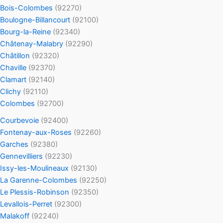
Bois-Colombes
(92270)
Boulogne-Billancourt
(92100)
Bourg-la-Reine
(92340)
Châtenay-Malabry
(92290)
Châtillon
(92320)
Chaville
(92370)
Clamart
(92140)
Clichy
(92110)
Colombes
(92700)
Courbevoie
(92400)
Fontenay-aux-Roses
(92260)
Garches
(92380)
Gennevilliers
(92230)
Issy-les-Moulineaux
(92130)
La Garenne-Colombes
(92250)
Le Plessis-Robinson
(92350)
Levallois-Perret
(92300)
Malakoff
(92240)