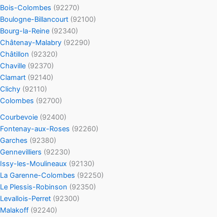
Bois-Colombes
(92270)
Boulogne-Billancourt
(92100)
Bourg-la-Reine
(92340)
Châtenay-Malabry
(92290)
Châtillon
(92320)
Chaville
(92370)
Clamart
(92140)
Clichy
(92110)
Colombes
(92700)
Courbevoie
(92400)
Fontenay-aux-Roses
(92260)
Garches
(92380)
Gennevilliers
(92230)
Issy-les-Moulineaux
(92130)
La Garenne-Colombes
(92250)
Le Plessis-Robinson
(92350)
Levallois-Perret
(92300)
Malakoff
(92240)